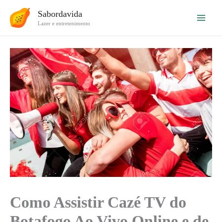
Ir
Sabordavida
para
Lazer e entretenimento
o
conteúdo
Como Assistir Cazé TV do
Botafogo Ao Vivo Online e de