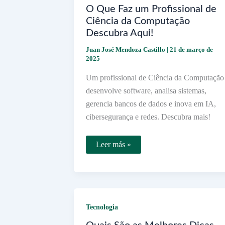
Fácil
O Que Faz um Profissional de
Ciência da Computação
Descubra Aqui!
Juan José Mendoza Castillo
|
21 de março de
2025
Um profissional de Ciência da Computação
desenvolve software, analisa sistemas,
gerencia bancos de dados e inova em IA,
cibersegurança e redes. Descubra mais!
O
Leer más »
Que
Faz
um
Profissional
de
Ciência
da
Tecnologia
Computação
Descubra
Aqui!