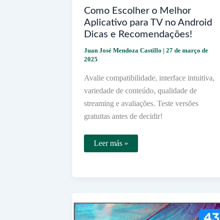
Como Escolher o Melhor
Aplicativo para TV no Android
Dicas e Recomendações!
Juan José Mendoza Castillo
|
27 de março de
2025
Avalie compatibilidade, interface intuitiva,
variedade de conteúdo, qualidade de
streaming e avaliações. Teste versões
gratuitas antes de decidir!
Como
Leer más »
Escolher
o
Melhor
Aplicativo
para
TV
no
Android
Dicas