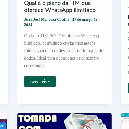
Qual é o plano da TIM que
oferece WhatsApp ilimitado
Juan José Mendoza Castillo
|
27 de março de
2025
O plano TIM Pré TOP oferece WhatsApp
ilimitado, permitindo enviar mensagens,
fotos e vídeos sem descontar da franquia de
dados. Ideal para quem quer estar sempre
conectado!
Qual
Leer más »
é
o
plano
da
TIM
que
oferece
WhatsApp
ilimitado