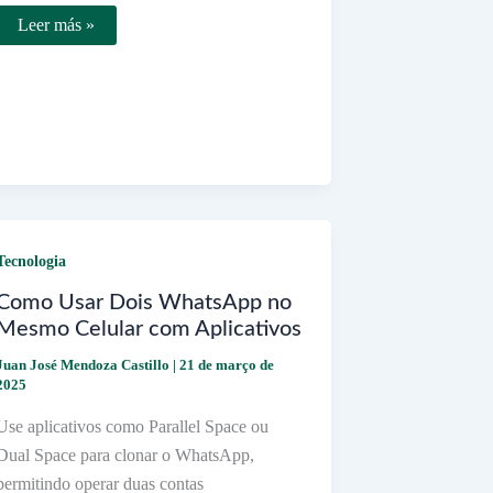
Como
Leer más »
Usar
VPN
no
Seu
Dispositivo
X
de
Forma
Simples
e
Rápida
Tecnologia
Como Usar Dois WhatsApp no
Mesmo Celular com Aplicativos
Juan José Mendoza Castillo
|
21 de março de
2025
Use aplicativos como Parallel Space ou
Dual Space para clonar o WhatsApp,
permitindo operar duas contas