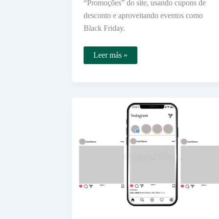
“Promoções” do site, usando cupons de
desconto e aproveitando eventos como
Black Friday.
Onde
Leer más »
Encontrar
as
Melhores
Ofertas
de
Smart
TVs
no
Ponto
Frio