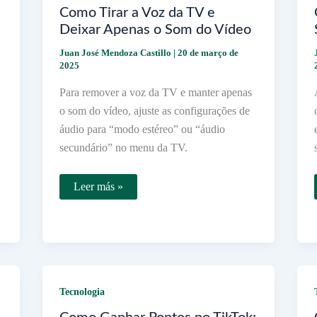
Como Tirar a Voz da TV e
Deixar Apenas o Som do Vídeo
Juan José Mendoza Castillo
|
20 de março de
2025
Para remover a voz da TV e manter apenas
o som do vídeo, ajuste as configurações de
áudio para “modo estéreo” ou “áudio
secundário” no menu da TV.
Como
Leer más »
Tirar
a
Voz
da
TV
e
Deixar
Apenas
o
Tecnologia
Som
do