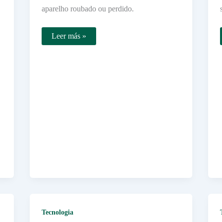
aparelho roubado ou perdido.
Como
Leer más »
posso
localizar
meu
dispositivo
usando
o
IMEI
Tecnologia