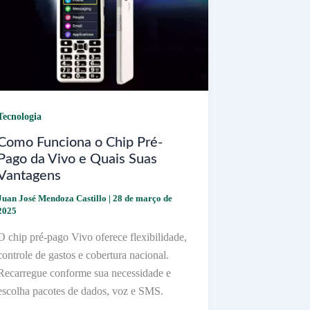
Tecnologia
Como Funciona o Chip Pré-
Pago da Vivo e Quais Suas
Vantagens
Juan José Mendoza Castillo
|
28 de março de
2025
O chip pré-pago Vivo oferece flexibilidade,
controle de gastos e cobertura nacional.
Recarregue conforme sua necessidade e
escolha pacotes de dados, voz e SMS.