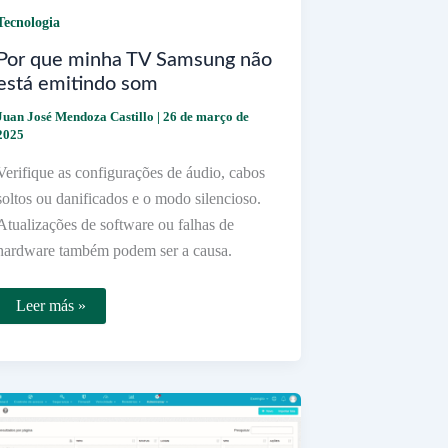
Tecnologia
Por que minha TV Samsung não
está emitindo som
Juan José Mendoza Castillo
|
26 de março de
2025
Verifique as configurações de áudio, cabos
soltos ou danificados e o modo silencioso.
Atualizações de software ou falhas de
hardware também podem ser a causa.
Por
Leer más »
que
minha
TV
Samsung
não
está
emitindo
som