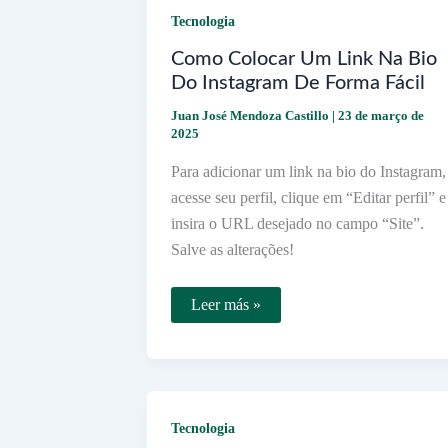
Tecnologia
Como Colocar Um Link Na Bio
Do Instagram De Forma Fácil
Juan José Mendoza Castillo
|
23 de março de
2025
Para adicionar um link na bio do Instagram,
acesse seu perfil, clique em “Editar perfil” e
insira o URL desejado no campo “Site”.
Salve as alterações!
Como
Leer más »
Colocar
Um
Link
Na
Bio
Do
Instagram
Tecnologia
De
Forma