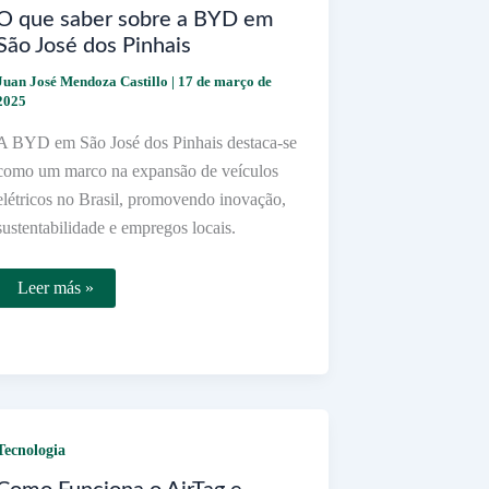
O que saber sobre a BYD em
São José dos Pinhais
Juan José Mendoza Castillo
|
17 de março de
2025
A BYD em São José dos Pinhais destaca-se
como um marco na expansão de veículos
elétricos no Brasil, promovendo inovação,
sustentabilidade e empregos locais.
O
Leer más »
que
saber
sobre
a
BYD
em
São
José
dos
Tecnologia
Pinhais