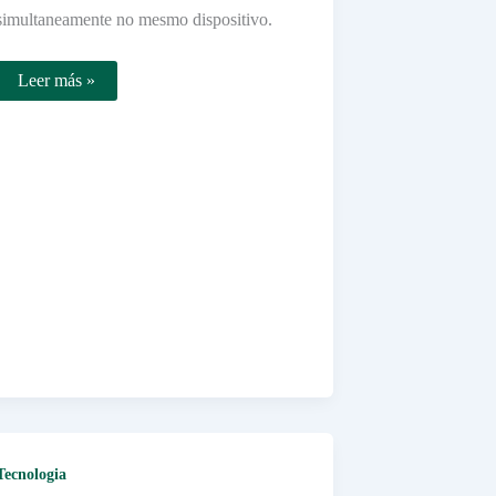
simultaneamente no mesmo dispositivo.
Como
Leer más »
Usar
Dois
WhatsApp
no
Mesmo
Celular
com
Aplicativos
Tecnologia