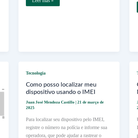
Qual
Leer más »
é
o
disjuntor
ideal
para
instalar
em
um
ar
condicionado
Tecnologia
Como posso localizar meu
dispositivo usando o IMEI
Juan José Mendoza Castillo
|
21 de março de
2025
Para localizar seu dispositivo pelo IMEI,
registre o número na polícia e informe sua
operadora, que pode ajudar a rastrear o