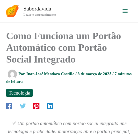
Ir
Sabordavida
para
Lazer e entretenimento
o
conteúdo
Como Funciona um Portão
Automático com Portão
Social Integrado
Por
Juan José Mendoza Castillo
/
8 de março de 2025
/
7 minutos
de leitura
Tecnologia
✅
Um portão automático com portão social integrado une
tecnologia e praticidade: motorização abre o portão principal,