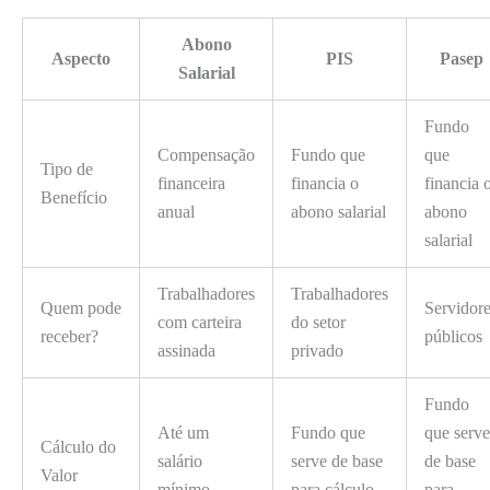
Abono
Aspecto
PIS
Pasep
Salarial
Fundo
Compensação
Fundo que
que
Tipo de
financeira
financia o
financia 
Benefício
anual
abono salarial
abono
salarial
Trabalhadores
Trabalhadores
Quem pode
Servidor
com carteira
do setor
receber?
públicos
assinada
privado
Fundo
Até um
Fundo que
que serve
Cálculo do
salário
serve de base
de base
Valor
mínimo
para cálculo
para