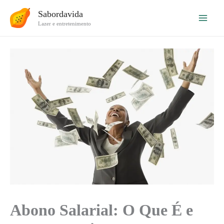
Ir
Sabordavida
para
Lazer e entretenimento
o
conteúdo
Abono Salarial: O Que É e