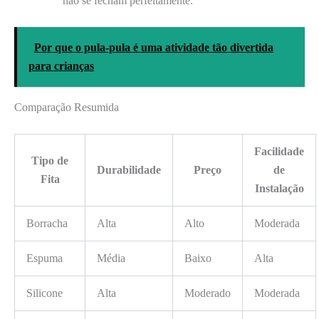
não se fecham perfeitamente.
Por que o pula-pula é uma atividade tão divertida
para crianças
Comparação Resumida
Facilidade
Tipo de
Durabilidade
Preço
de
Fita
Instalação
Borracha
Alta
Alto
Moderada
Espuma
Média
Baixo
Alta
Silicone
Alta
Moderado
Moderada