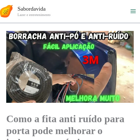
Ir
Sabordavida
para
Lazer e entretenimento
o
conteúdo
Como a fita anti ruído para
porta pode melhorar o