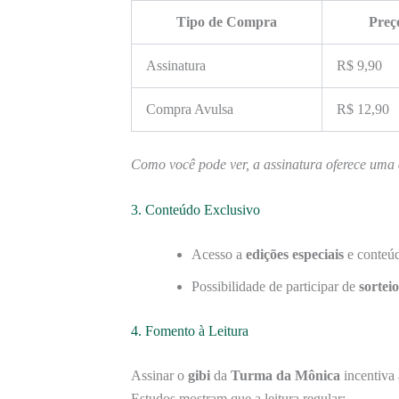
Tipo de Compra
Preç
Assinatura
R$ 9,90
Compra Avulsa
R$ 12,90
Como você pode ver, a assinatura oferece uma
3. Conteúdo Exclusivo
Acesso a
edições especiais
e conteúd
Possibilidade de participar de
sorteio
4. Fomento à Leitura
Assinar o
gibi
da
Turma da Mônica
incentiva 
Estudos mostram que a leitura regular: