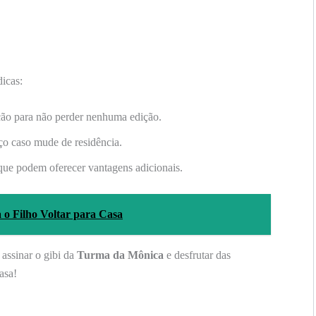
dicas:
ação para não perder nenhuma edição.
ço caso mude de residência.
que podem oferecer vantagens adicionais.
o Filho Voltar para Casa
 assinar o gibi da
Turma da Mônica
e desfrutar das
asa!