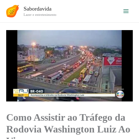
Ir
Sabordavida
para
Lazer e entretenimento
o
conteúdo
Como Assistir ao Tráfego da
Rodovia Washington Luiz Ao