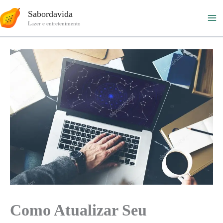
Ir
Sabordavida
para
Lazer e entretenimento
o
conteúdo
Como Atualizar Seu