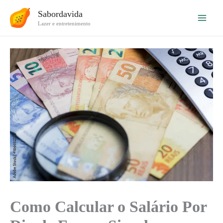
Ir
Sabordavida
para
Lazer e entretenimento
o
conteúdo
Como Calcular o Salário Por