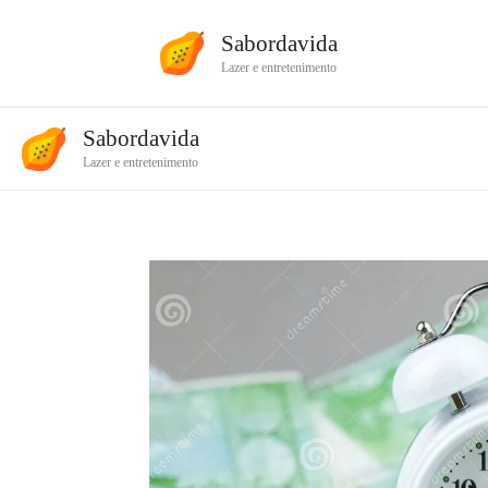
Ir
Sabordavida
para
Lazer e entretenimento
o
conteúdo
Sabordavida
Lazer e entretenimento