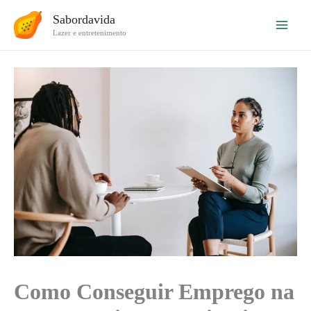
Ir
Sabordavida
para
Lazer e entretenimento
o
conteúdo
Como Conseguir Emprego na