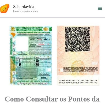
Ir
Sabordavida
para
Lazer e entretenimento
o
conteúdo
Como Consultar os Pontos da