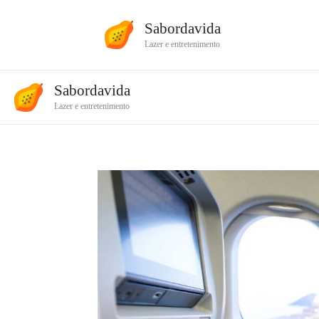
Ir
Sabordavida
para
Lazer e entretenimento
o
conteúdo
Sabordavida
Lazer e entretenimento