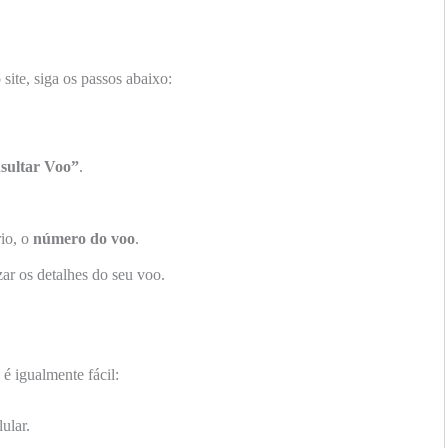
site, siga os passos abaixo:
sultar Voo”
.
rio, o
número do voo
.
zar os detalhes do seu voo.
 é igualmente fácil:
ular.