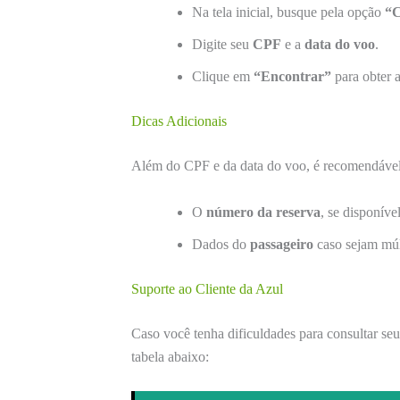
Na tela inicial, busque pela opção
“C
Digite seu
CPF
e a
data do voo
.
Clique em
“Encontrar”
para obter a
Dicas Adicionais
Além do CPF e da data do voo, é recomendável
O
número da reserva
, se disponível
Dados do
passageiro
caso sejam múl
Suporte ao Cliente da Azul
Caso você tenha dificuldades para consultar seu
tabela abaixo: