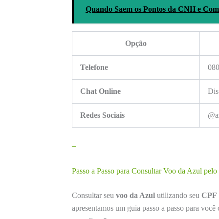
Quando Saem os Pontos da CNH e Com
Opção
Telefone
080
Chat Online
Dis
Redes Sociais
@az
–
Passo a Passo para Consultar Voo da Azul pelo 
Consultar seu
voo da Azul
utilizando seu
CPF
apresentamos um guia passo a passo para você c