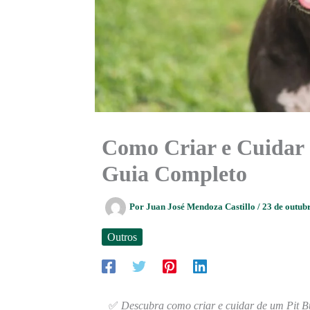
Como Criar e Cuidar 
Guia Completo
Por
Juan José Mendoza Castillo
/
23 de outub
Outros
✅
Descubra como criar e cuidar de um Pit B