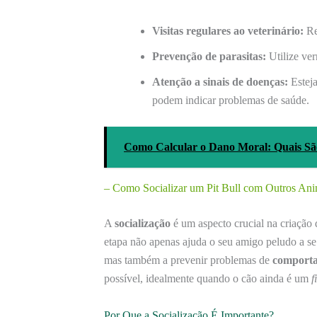
Visitas regulares ao veterinário:
Re
Prevenção de parasitas:
Utilize ver
Atenção a sinais de doenças:
Esteja
podem indicar problemas de saúde.
Como Calcular o Dano Moral: Quais São 
– Como Socializar um Pit Bull com Outros Ani
A
socialização
é um aspecto crucial na criação
etapa não apenas ajuda o seu amigo peludo a se
mas também a prevenir problemas de
comport
possível, idealmente quando o cão ainda é um
f
Por Que a Socialização É Importante?