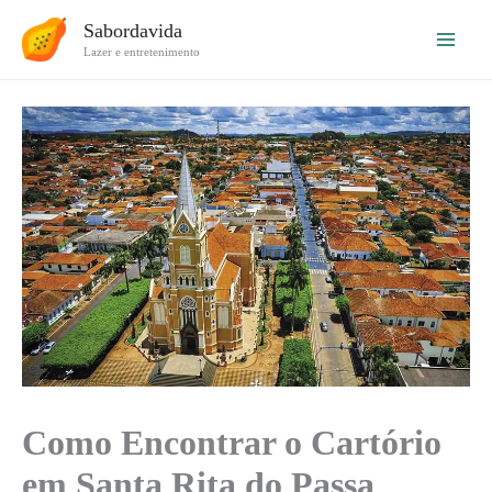
Ir
Sabordavida
para
Lazer e entretenimento
o
conteúdo
Como Encontrar o Cartório
em Santa Rita do Passa