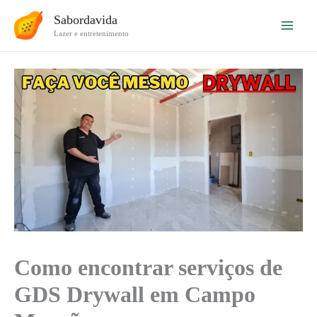
Ir
Sabordavida
para
Lazer e entretenimento
o
conteúdo
Como encontrar serviços de
GDS Drywall em Campo