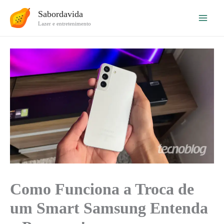
Ir
Sabordavida
para
Lazer e entretenimento
o
conteúdo
Como Funciona a Troca de
um Smart Samsung Entenda