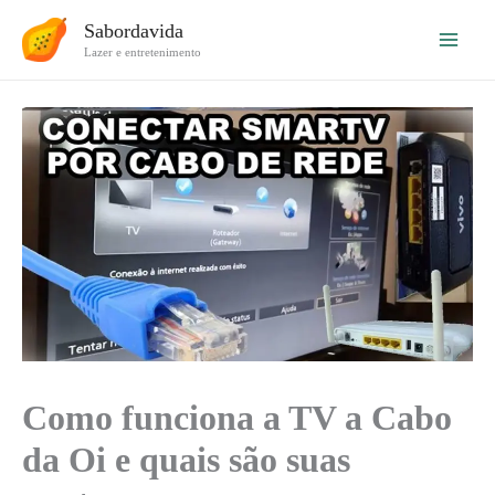
Ir
Sabordavida
para
Lazer e entretenimento
o
conteúdo
Como funciona a TV a Cabo
da Oi e quais são suas