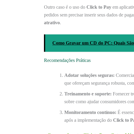
Outro caso é o uso do
Click to Pay
em aplicati
pedidos sem precisar inserir seus dados de pag
atrativo
.
Como Gravar um CD do PC: Quais São o
Recomendações Práticas
Adotar soluções seguras:
Comercian
que ofereçam segurança robusta, como
Treinamento e suporte:
Fornecer tr
sobre como ajudar consumidores com
Monitoramento contínuo:
É essenci
após a implementação do
Click to P