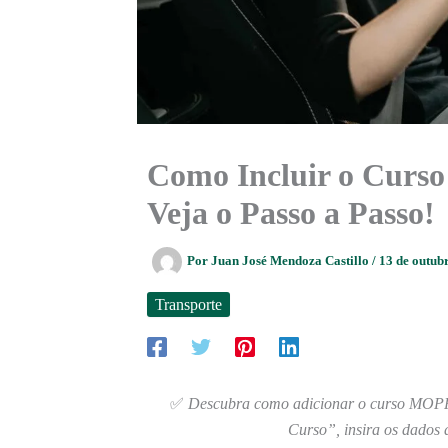
Como Incluir o Curs
Veja o Passo a Passo!
Por
Juan José Mendoza Castillo
/
13 de outub
Transporte
✅
Descubra como adicionar o curso MOPP 
Curso”, insira os dados d