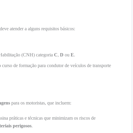
eve atender a alguns requisitos básicos:
 Habilitação (CNH) categoria
C
,
D
ou
E
.
o curso de formação para condutor de veículos de transporte
agens
para os motoristas, que incluem:
ina práticas e técnicas que minimizam os riscos de
eriais perigosos
.