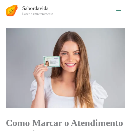
Ir
Sabordavida
para
Lazer e entretenimento
o
conteúdo
Como Marcar o Atendimento