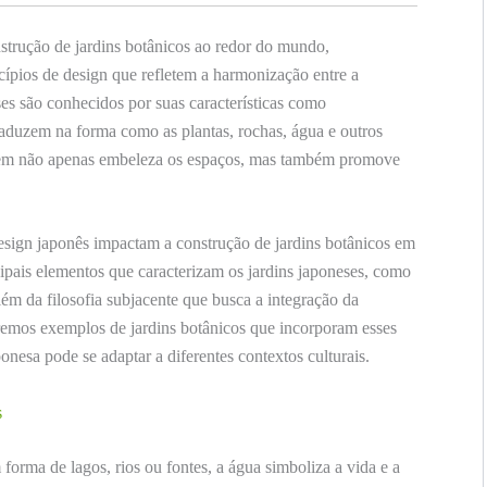
nstrução de jardins botânicos ao redor do mundo,
ncípios de design que refletem a harmonização entre a
es são conhecidos por suas características como
traduzem na forma como as plantas, rochas, água e outros
agem não apenas embeleza os espaços, mas também promove
design japonês impactam a construção de jardins botânicos em
cipais elementos que caracterizam os jardins japoneses, como
além da filosofia subjacente que busca a integração da
mos exemplos de jardins botânicos que incorporam esses
nesa pode se adaptar a diferentes contextos culturais.
s
orma de lagos, rios ou fontes, a água simboliza a vida e a