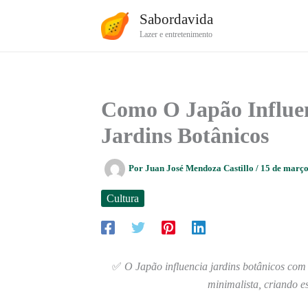
Ir
Sabordavida
para
Lazer e entretenimento
o
conteúdo
Como O Japão Influen
Jardins Botânicos
Por
Juan José Mendoza Castillo
/
15 de març
Cultura
✅
O Japão influencia jardins botânicos com d
minimalista, criando e