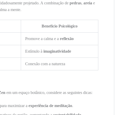
cuidadosamente projetado. A combinação de
pedras
,
areia
e
alma a mente.
Benefício Psicológico
Promove a calma e a
reflexão
Estímulo à
imaginatividade
Conexão com a natureza
Zen
em um espaço botânico, considere as seguintes dicas:
o para maximizar a
experiência de meditação
.
 nativos da região, aumentando a
sustentabilidade
.