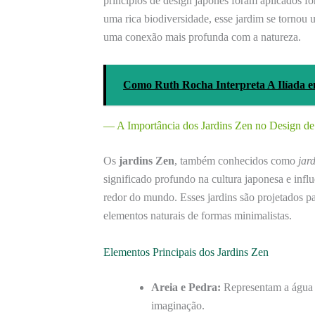
princípios de design japonês foram aplicados f
uma rica biodiversidade, esse jardim se tornou 
uma conexão mais profunda com a natureza.
Como Ruth Rocha Interpreta A Ilíada 
— A Importância dos Jardins Zen no Design de
Os
jardins Zen
, também conhecidos como
jar
significado profundo na cultura japonesa e infl
redor do mundo. Esses jardins são projetados 
elementos naturais de formas minimalistas.
Elementos Principais dos Jardins Zen
Areia e Pedra:
Representam a água 
imaginação.