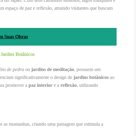
ora do Japão. Com seus caminhos sinuosos, lagos tranquilos e
um espaço de paz e reflexão, atraindo visitantes que buscam
em Suas Obras
 Jardins Botânicos
dins de pedra
ou
jardins de meditação
, possuem um
uenciam significativamente o design de
jardins botânicos
ao
para promover a
paz interior
e a
reflexão
, utilizando
e as montanhas, criando uma paisagem que estimula a