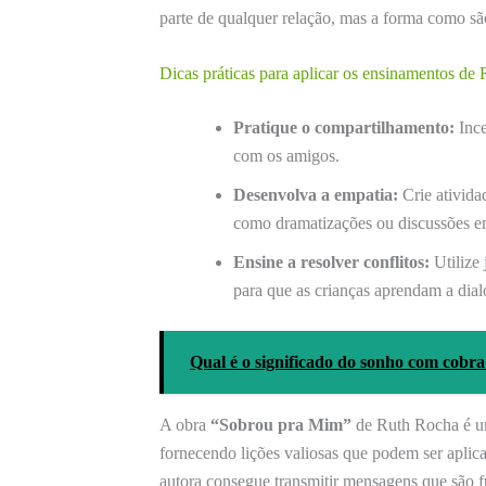
parte de qualquer relação, mas a forma como sã
Dicas práticas para aplicar os ensinamentos de
Pratique o compartilhamento:
Ince
com os amigos.
Desenvolva a empatia:
Crie ativida
como dramatizações ou discussões e
Ensine a resolver conflitos:
Utilize 
para que as crianças aprendam a dial
Qual é o significado do sonho com cobra
A obra
“Sobrou pra Mim”
de Ruth Rocha é um
fornecendo lições valiosas que podem ser aplic
autora consegue transmitir mensagens que são 