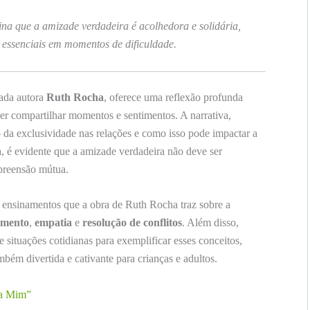
a que a amizade verdadeira é acolhedora e solidária,
essenciais em momentos de dificuldade.
mada autora
Ruth Rocha
, oferece uma reflexão profunda
ber compartilhar momentos e sentimentos. A narrativa,
ão da exclusividade nas relações e como isso pode impactar a
a, é evidente que a amizade verdadeira não deve ser
preensão mútua.
s ensinamentos que a obra de Ruth Rocha traz sobre a
amento
,
empatia
e
resolução de conflitos
. Além disso,
 situações cotidianas para exemplificar esses conceitos,
mbém divertida e cativante para crianças e adultos.
ra Mim”