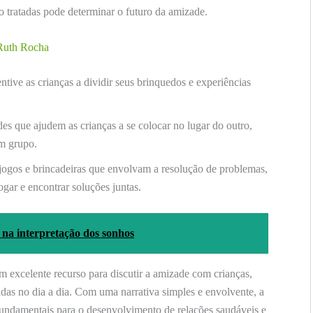
o tratadas pode determinar o futuro da amizade.
 Ruth Rocha
ntive as crianças a dividir seus brinquedos e experiências
des que ajudem as crianças a se colocar no lugar do outro,
m grupo.
jogos e brincadeiras que envolvam a resolução de problemas,
ogar e encontrar soluções juntas.
 na interpretação dos sonhos
 excelente recurso para discutir a amizade com crianças,
adas no dia a dia. Com uma narrativa simples e envolvente, a
fundamentais para o desenvolvimento de relações saudáveis e