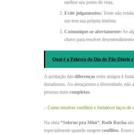
melhor seu ponto de vista.
Evite julgamentos:
Tente não rotula
um tem sua própria história.
Comunique-se abertamente:
Se alg
chave para resolver desentendimento
Qual é a Palavra do Dia do Pão Diário e 
A aceitação das
diferenças
entre amigos é fund
duradouras. Ao abraçarmos a diversidade, não
pessoas mais
completas
.
– Como resolver conflitos e fortalecer laços de
Na obra
“Sobrou pra Mim”
,
Ruth Rocha
abo
especialmente quando surgem
conflitos
. Esses