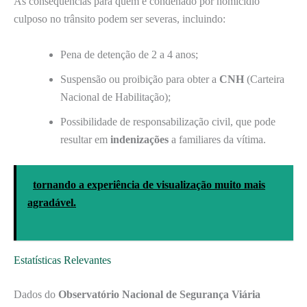
As consequências para quem é condenado por homicídio
culposo no trânsito podem ser severas, incluindo:
Pena de detenção de 2 a 4 anos;
Suspensão ou proibição para obter a
CNH
(Carteira
Nacional de Habilitação);
Possibilidade de responsabilização civil, que pode
resultar em
indenizações
a familiares da vítima.
tornando a experiência de visualização muito mais
agradável.
Estatísticas Relevantes
Dados do
Observatório Nacional de Segurança Viária