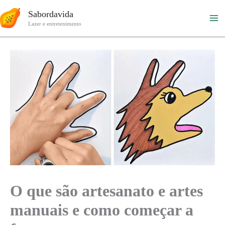
Ir
Sabordavida
para
Lazer e entretenimento
o
conteúdo
O que são artesanato e artes
manuais e como começar a