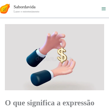
Ir
Sabordavida
para
Lazer e entretenimento
o
conteúdo
O que significa a expressão