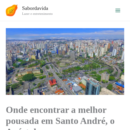
Ir
Sabordavida
para
Lazer e entretenimento
o
conteúdo
Onde encontrar a melhor
pousada em Santo André, o