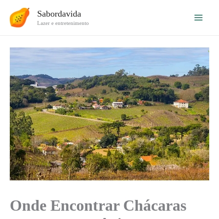
Ir
Sabordavida
para
Lazer e entretenimento
o
conteúdo
Onde Encontrar Chácaras