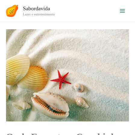
Ir
Sabordavida
para
Lazer e entretenimento
o
conteúdo