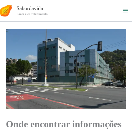
Ir
Sabordavida
para
Lazer e entretenimento
o
conteúdo
Onde encontrar informações