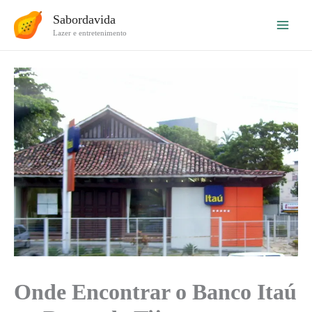
Ir
Sabordavida
para
Lazer e entretenimento
o
conteúdo
Onde Encontrar o Banco Itaú