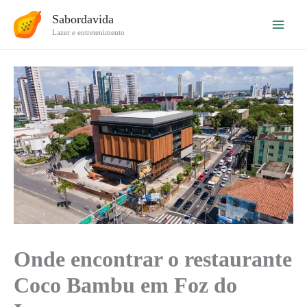
Ir
Sabordavida
para
Lazer e entretenimento
o
conteúdo
Onde encontrar o restaurante
Coco Bambu em Foz do