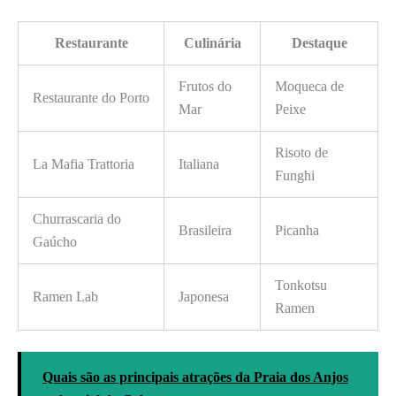
Restaurante
Culinária
Destaque
Frutos do
Moqueca de
Restaurante do Porto
Mar
Peixe
Risoto de
La Mafia Trattoria
Italiana
Funghi
Churrascaria do
Brasileira
Picanha
Gaúcho
Tonkotsu
Ramen Lab
Japonesa
Ramen
Quais são as principais atrações da Praia dos Anjos