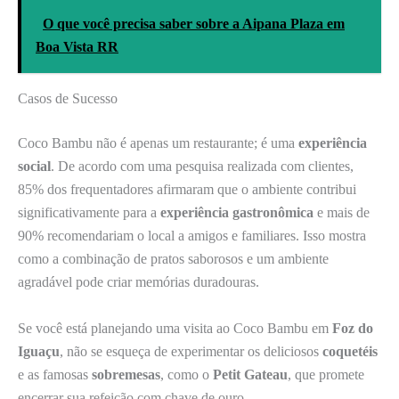
O que você precisa saber sobre a Aipana Plaza em
Boa Vista RR
Casos de Sucesso
Coco Bambu não é apenas um restaurante; é uma
experiência
social
. De acordo com uma pesquisa realizada com clientes,
85% dos frequentadores afirmaram que o ambiente contribui
significativamente para a
experiência gastronômica
e mais de
90% recomendariam o local a amigos e familiares. Isso mostra
como a combinação de pratos saborosos e um ambiente
agradável pode criar memórias duradouras.
Se você está planejando uma visita ao Coco Bambu em
Foz do
Iguaçu
, não se esqueça de experimentar os deliciosos
coquetéis
e as famosas
sobremesas
, como o
Petit Gateau
, que promete
encerrar sua refeição com chave de ouro.