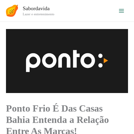
Ir
Sabordavida
para
Lazer e entretenimento
o
conteúdo
Ponto Frio É Das Casas
Bahia Entenda a Relação
Entre As Marcas!