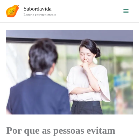
Ir
Sabordavida
para
Lazer e entretenimento
o
conteúdo
Por que as pessoas evitam