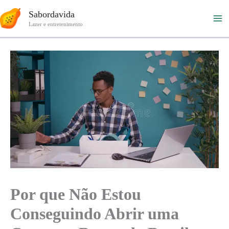
Ir
Sabordavida
para
Lazer e entretenimento
o
conteúdo
Por que Não Estou
Conseguindo Abrir uma