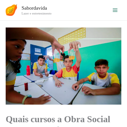
Ir
Sabordavida
para
Lazer e entretenimento
o
conteúdo
Quais cursos a Obra Social