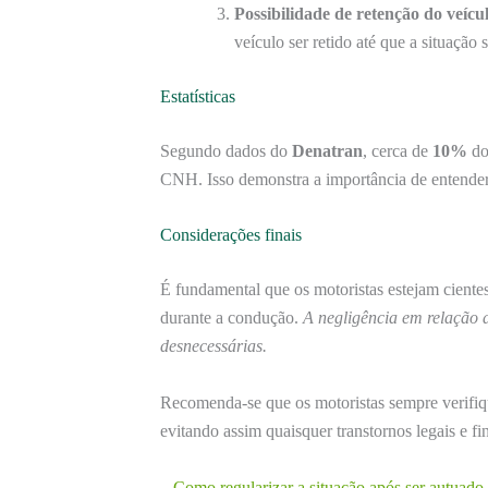
Possibilidade de retenção do veícu
veículo ser retido até que a situação 
Estatísticas
Segundo dados do
Denatran
, cerca de
10%
do
CNH. Isso demonstra a importância de entender 
Considerações finais
É fundamental que os motoristas estejam ciente
durante a condução.
A negligência em relação a
desnecessárias.
Recomenda-se que os motoristas sempre verifi
evitando assim quaisquer transtornos legais e fi
– Como regularizar a situação após ser autua