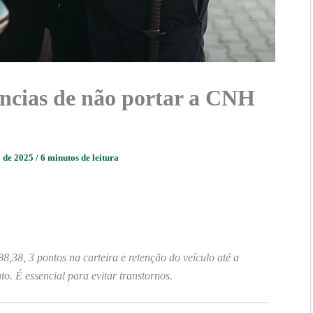
ências de não portar a CNH
o de 2025
/
6 minutos de leitura
,38, 3 pontos na carteira e retenção do veículo até a
. É essencial para evitar transtornos.