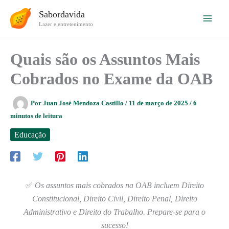
Ir
Sabordavida
para
Lazer e entretenimento
o
conteúdo
Quais são os Assuntos Mais
Cobrados no Exame da OAB
Por
Juan José Mendoza Castillo
/
11 de março de 2025
/
6
minutos de leitura
Educação
✅
Os assuntos mais cobrados na OAB incluem Direito
Constitucional, Direito Civil, Direito Penal, Direito
Administrativo e Direito do Trabalho. Prepare-se para o
sucesso!