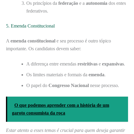
Os princípios da
federação
e a
autonomia
dos entes
federativos.
5. Emenda Constitucional
A
emenda constitucional
e seu processo é outro tópico
importante. Os candidatos devem saber:
A diferença entre emendas
restritivas
e
expansivas
.
Os limites materiais e formais da
emenda
.
O papel do
Congresso Nacional
nesse processo.
O que podemos aprender com a história de um
garoto consumista da roça
Estar atento a esses temas é crucial para quem deseja garantir