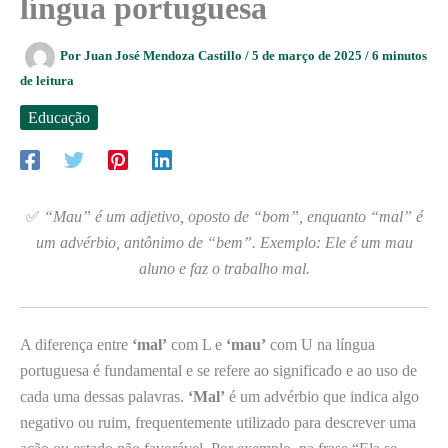
língua portuguesa
Por
Juan José Mendoza Castillo
/
5 de março de 2025
/
6 minutos
de leitura
Educação
✅
“Mau” é um adjetivo, oposto de “bom”, enquanto “mal” é
um advérbio, antônimo de “bem”. Exemplo: Ele é um mau
aluno e faz o trabalho mal.
A diferença entre
‘mal’
com L e
‘mau’
com U na língua
portuguesa é fundamental e se refere ao significado e ao uso de
cada uma dessas palavras.
‘Mal’
é um advérbio que indica algo
negativo ou ruim, frequentemente utilizado para descrever uma