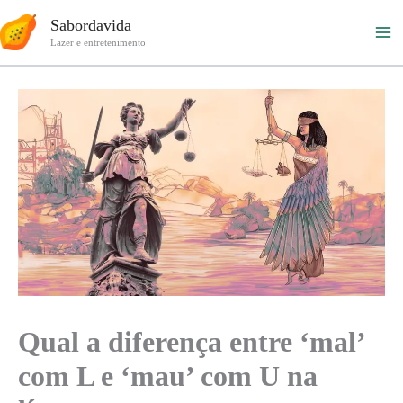
Ir
Sabordavida
para
Lazer e entretenimento
o
conteúdo
Qual a diferença entre ‘mal’
com L e ‘mau’ com U na