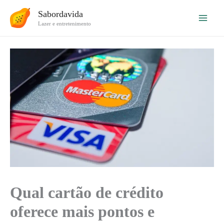
Ir
Sabordavida
para
Lazer e entretenimento
o
conteúdo
Qual cartão de crédito
oferece mais pontos e