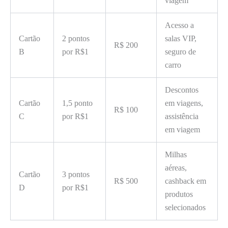
viagem
Acesso a
Cartão
2 pontos
salas VIP,
R$ 200
B
por R$1
seguro de
carro
Descontos
Cartão
1,5 ponto
em viagens,
R$ 100
C
por R$1
assistência
em viagem
Milhas
aéreas,
Cartão
3 pontos
R$ 500
cashback em
D
por R$1
produtos
selecionados