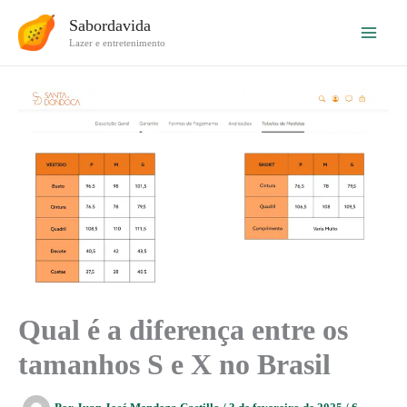
Ir
Sabordavida
para
Lazer e entretenimento
o
conteúdo
Qual é a diferença entre os
tamanhos S e X no Brasil