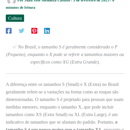
Por
Juan José Mendoza Castillo
/
3 de fevereiro de 2025
/
6
minutos de leitura
Cultura
✅
No Brasil, o tamanho S é geralmente considerado o P
(Pequeno), enquanto o X pode se referir a tamanhos maiores ou
específicos como XG (Extra Grande).
A diferença entre os tamanhos S (Small) e X (Extra) no Brasil
geralmente refere-se a variações na forma como as roupas são
dimensionadas. O tamanho S é projetado para pessoas que usam
medidas menores, enquanto o tamanho X, que pode incluir
tamanhos como XS (Extra Small) ou XL (Extra Large), é um
indicativo de tamanhos que se afastam do padrão. Portanto,
o
tamanho S é um pouco maior que o tamanho XS
, enquanto o