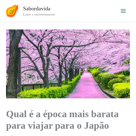
Ir
Sabordavida
para
Lazer e entretenimento
o
conteúdo
Qual é a época mais barata
para viajar para o Japão