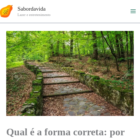
Ir
Sabordavida
para
Lazer e entretenimento
o
conteúdo
Qual é a forma correta: por