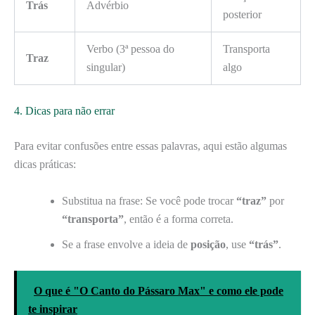
Trás
Advérbio
posterior
Verbo (3ª pessoa do
Transporta
Traz
singular)
algo
4. Dicas para não errar
Para evitar confusões entre essas palavras, aqui estão algumas
dicas práticas:
Substitua na frase: Se você pode trocar
“traz”
por
“transporta”
, então é a forma correta.
Se a frase envolve a ideia de
posição
, use
“trás”
.
O que é "O Canto do Pássaro Max" e como ele pode
te inspirar