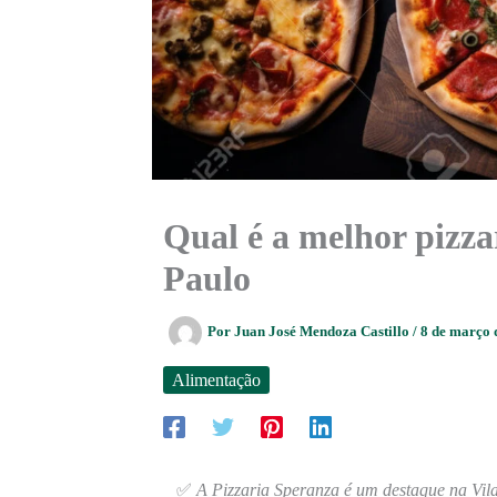
Qual é a melhor pizz
Paulo
Por
Juan José Mendoza Castillo
/
8 de março
Alimentação
✅
A Pizzaria Speranza é um destaque na Vila