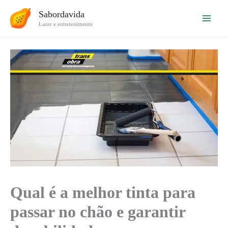
Ir
Sabordavida
para
Lazer e entretenimento
o
conteúdo
Qual é a melhor tinta para
passar no chão e garantir