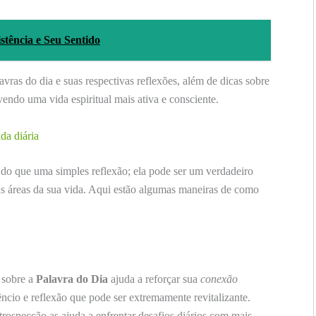
stência e Seu Sentido
vras do dia e suas respectivas reflexões, além de dicas sobre
endo uma vida espiritual mais ativa e consciente.
da diária
do que uma simples reflexão; ela pode ser um verdadeiro
s áreas da sua vida. Aqui estão algumas maneiras de como
 sobre a
Palavra do Dia
ajuda a reforçar sua
conexão
ncio e reflexão que pode ser extremamente revitalizante.
rospecção as ajuda a enfrentar desafios diários com mais