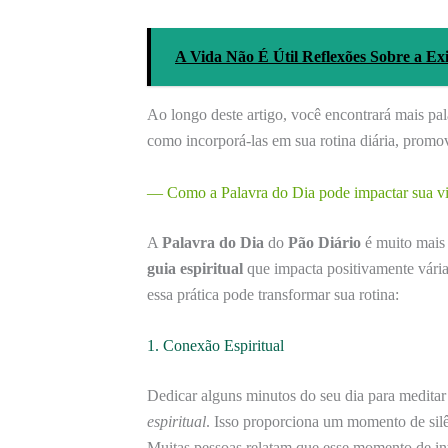
A Vida Não É Útil Reflexões Sobre a Exi
Ao longo deste artigo, você encontrará mais pala
como incorporá-las em sua rotina diária, promov
— Como a Palavra do Dia pode impactar sua vi
A
Palavra do Dia
do
Pão Diário
é muito mais 
guia espiritual
que impacta positivamente vária
essa prática pode transformar sua rotina:
1. Conexão Espiritual
Dedicar alguns minutos do seu dia para meditar
espiritual
. Isso proporciona um momento de silê
Muitas pessoas relatam que esse momento de int