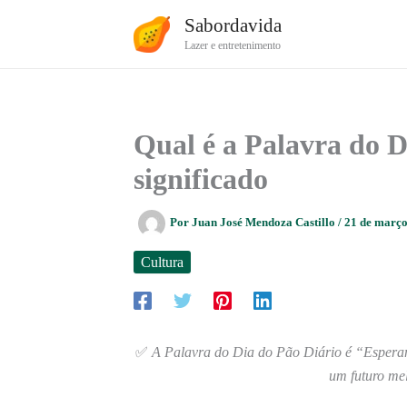
Ir
Sabordavida
para
Lazer e entretenimento
o
conteúdo
Qual é a Palavra do D
significado
Por
Juan José Mendoza Castillo
/
21 de març
Cultura
✅
A Palavra do Dia do Pão Diário é “Esperanç
um futuro mel