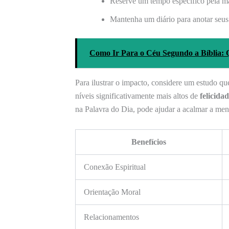
Reserve um tempo específico pela ma
Mantenha um diário para anotar seus
Como Ir Para o Céu Segundo a Bíblia: Q
Para ilustrar o impacto, considere um estudo qu
níveis significativamente mais altos de
felicida
na Palavra do Dia, pode ajudar a acalmar a mente
Benefícios
Conexão Espiritual
Orientação Moral
Relacionamentos