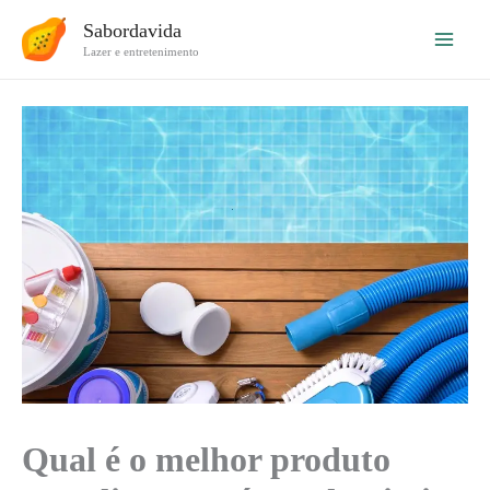
Ir
Sabordavida
para
Lazer e entretenimento
o
conteúdo
Qual é o melhor produto