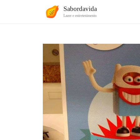
Ir
Sabordavida
para
Lazer e entretenimento
o
conteúdo