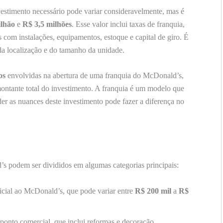
vestimento necessário pode variar consideravelmente, mas é
ilhão
e
R$ 3,5 milhões
. Esse valor inclui taxas de franquia,
s com instalações, equipamentos, estoque e capital de giro. É
 da localização e do tamanho da unidade.
os
envolvidas na abertura de uma franquia do McDonald’s,
ontante total do investimento. A franquia é um modelo que
er as nuances deste investimento pode fazer a diferença no
s podem ser divididos em algumas categorias principais:
cial ao McDonald’s, que pode variar entre
R$ 200 mil
a
R$
ponto comercial, que inclui reformas e decoração.