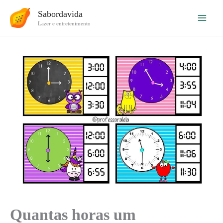
Ir
Sabordavida
para
Lazer e entretenimento
o
conteúdo
Quantas horas um