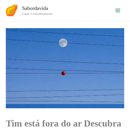
Ir
Sabordavida
para
Lazer e entretenimento
o
conteúdo
Tim está fora do ar Descubra